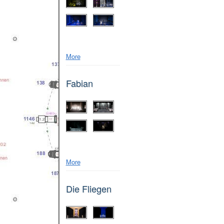
More
Fabian
More
Die Fliegen