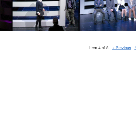
Item 4 of 8
« Previous
|