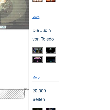
More
Die Jüdin
von Toledo
More
20.000
Seiten